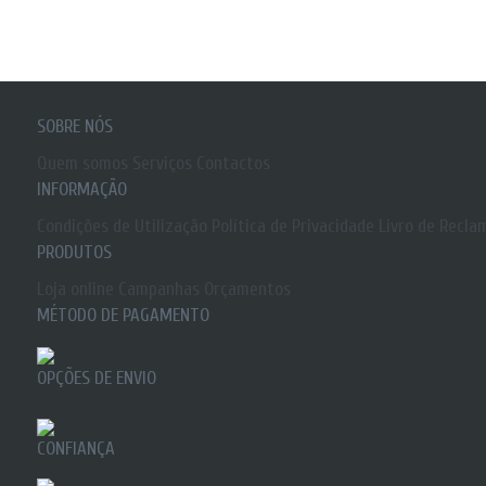
SOBRE NÓS
Quem somos
Serviços
Contactos
INFORMAÇÃO
Condições de Utilização
Política de Privacidade
Livro de Recla
PRODUTOS
Loja online
Campanhas
Orçamentos
MÉTODO DE PAGAMENTO
OPÇÕES DE ENVIO
CONFIANÇA