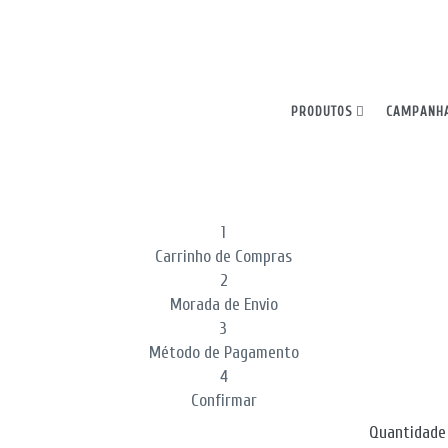
ncia. Ao continuar, declara aceitar todos os cookies.
PRODUTOS
CAMPANH
1
Carrinho de Compras
2
Morada de Envio
3
Método de Pagamento
4
Confirmar
Quantidade