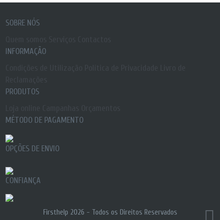
SOBRE NÓS
Quem somos
Serviços
Contactos
INFORMAÇÃO
Condições de Utilização
Política de Privacidade
Livro de
Reclamações
PRODUTOS
Loja online
Campanhas
Orçamentos
MÉTODO DE PAGAMENTO
OPÇÕES DE ENVIO
CONFIANÇA
Firsthelp 2026 -
Todos os Direitos Reservados