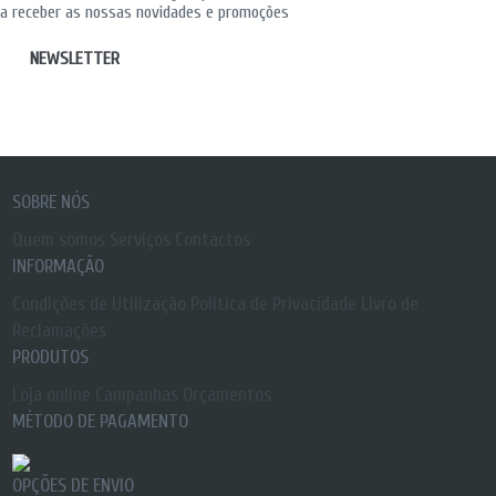
a receber as nossas novidades e promoções
NEWSLETTER
SOBRE NÓS
Quem somos
Serviços
Contactos
INFORMAÇÃO
Condições de Utilização
Política de Privacidade
Livro de
Reclamações
PRODUTOS
Loja online
Campanhas
Orçamentos
MÉTODO DE PAGAMENTO
OPÇÕES DE ENVIO