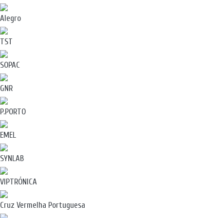
Alegro
TST
SOPAC
GNR
P.PORTO
EMEL
SYNLAB
VIPTRÓNICA
Cruz Vermelha Portuguesa