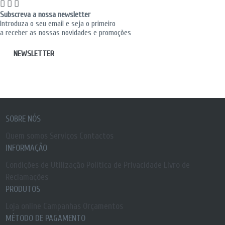
Subscreva a nossa newsletter
Introduza o seu email e seja o primeiro
a receber as nossas novidades e promoções
NEWSLETTER
SOBRE NÓS
Quem somos
Serviços
Contactos
INFORMAÇÃO
Condições de Utilização
Política de Privacidade
Livro de
Reclamações
PRODUTOS
Loja online
Campanhas
Orçamentos
MÉTODO DE PAGAMENTO