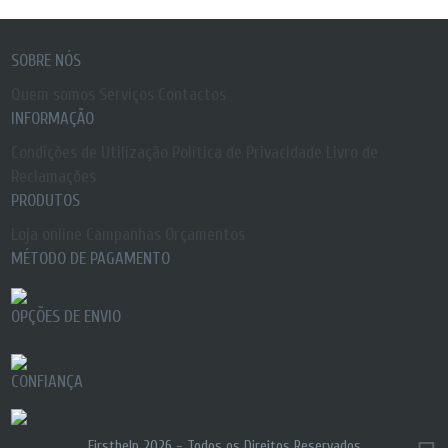
SOBRE NÓS
Quem somos
Serviços
Contactos
INFORMAÇÃO
Condições de Utilização
Política de Privacidade
Livro de
Reclamações
PRODUTOS
Loja online
Campanhas
Orçamentos
MÉTODO DE PAGAMENTO
OPÇÕES DE ENVIO
CONFIANÇA
Firsthelp 2026 -
Todos os Direitos Reservados