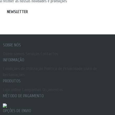
a receber as nossas novidades e promoções
NEWSLETTER
SOBRE NÓS
Quem somos
Serviços
Contactos
INFORMAÇÃO
Condições de Utilização
Política de Privacidade
Livro de
Reclamações
PRODUTOS
Loja online
Campanhas
Orçamentos
MÉTODO DE PAGAMENTO
OPÇÕES DE ENVIO