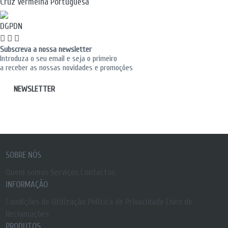
Cruz Vermelha Portuguesa
DGPDN
Subscreva a nossa newsletter
Introduza o seu email e seja o primeiro
a receber as nossas novidades e promoções
NEWSLETTER
SOBRE NÓS
Quem somos
Serviços
Contactos
INFORMAÇÃO
Condições de Utilização
Política de Privacidade
Livro de
Reclamações
PRODUTOS