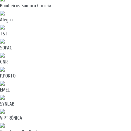
Bombeiros Samora Correia
Alegro
TST
SOPAC
GNR
P.PORTO
EMEL
SYNLAB
VIPTRÓNICA