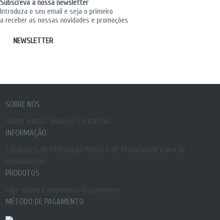
Subscreva a nossa newsletter
Introduza o seu email e seja o primeiro
a receber as nossas novidades e promoções
NEWSLETTER
SOBRE NÓS
Quem somos
Serviços
Contactos
INFORMAÇÃO
Condições de Utilização
Política de Privacidade
Livro de
Reclamações
PRODUTOS
Loja online
Campanhas
Orçamentos
MÉTODO DE PAGAMENTO