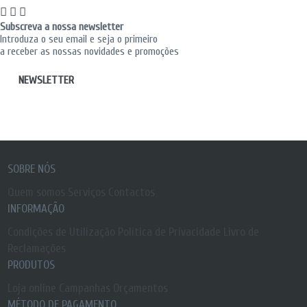
Subscreva a nossa newsletter
Introduza o seu email e seja o primeiro
a receber as nossas novidades e promoções
NEWSLETTER
SOBRE NÓS
Quem somos
Serviços
Contactos
INFORMAÇÃO
Condições de Utilização
Política de Privacidade
Livro de
Reclamações
PRODUTOS
Loja online
Campanhas
Orçamentos
MÉTODO DE PAGAMENTO