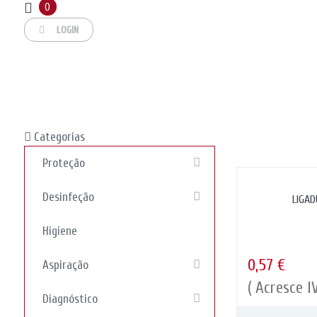
Usamos cookies no nosso site para melhorar o desempenho e experiê
0
Ler política de privacidade
.
LOGIN
Aceitar
Categorias
Proteção
Desinfeção
LIGA
Higiene
0,57 €
Aspiração
( Acresce I
Diagnóstico