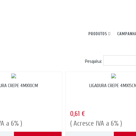
ncia. Ao continuar, declara aceitar todos os cookies.
PRODUTOS
CAMPANH
Pesquisa:
DURA CREPE 4MX10CM
LIGADURA CREPE 4MX15C
0,61 €
VA a 6% )
( Acresce IVA a 6% )