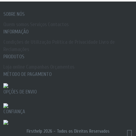
SOBRE NÓS
Quem somos
Serviços
Contactos
INFORMAÇÃO
Condições de Utilização
Política de Privacidade
Livro de
Reclamações
PRODUTOS
Loja online
Campanhas
Orçamentos
MÉTODO DE PAGAMENTO
OPÇÕES DE ENVIO
CONFIANÇA
Firsthelp 2026 -
Todos os Direitos Reservados