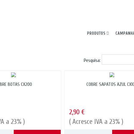
ncia. Ao continuar, declara aceitar todos os cookies.
PRODUTOS
CAMPANH
Pesquisa:
BRE BOTAS CX200
COBRE SAPATOS AZUL CX1
2,90 €
VA a 23% )
( Acresce IVA a 23% )