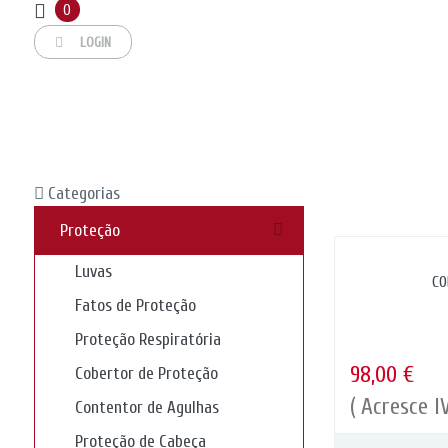
Usamos cookies no nosso site para melhorar o desempenho e experiê
0
Ler política de privacidade
.
LOGIN
Aceitar
Categorias
Proteção
Luvas
CO
Fatos de Proteção
Proteção Respiratória
98,00 €
Cobertor de Proteção
( Acresce I
Contentor de Agulhas
Proteção de Cabeça