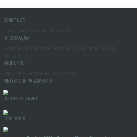
SOBRE NÓS
Quem somos
Serviços
Contactos
INFORMAÇÃO
Condições de Utilização
Política de Privacidade
Livro de
Reclamações
PRODUTOS
Loja online
Campanhas
Orçamentos
MÉTODO DE PAGAMENTO
OPÇÕES DE ENVIO
CONFIANÇA