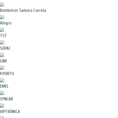
Bombeiros Samora Correia
Alegro
TST
SOPAC
GNR
P.PORTO
EMEL
SYNLAB
VIPTRÓNICA