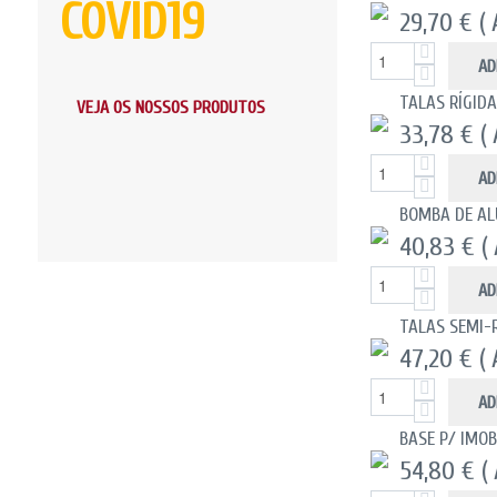
COVID19
29,70 €
(
AD
TALAS RÍGID
VEJA OS NOSSOS PRODUTOS
33,78 €
(
AD
BOMBA DE AL
40,83 €
(
AD
TALAS SEMI-R
47,20 €
(
AD
BASE P/ IMO
54,80 €
(