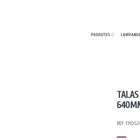
ncia. Ao continuar, declara aceitar todos os cookies.
PRODUTOS
CAMPANH
TALAS
640M
REF: FHQS2