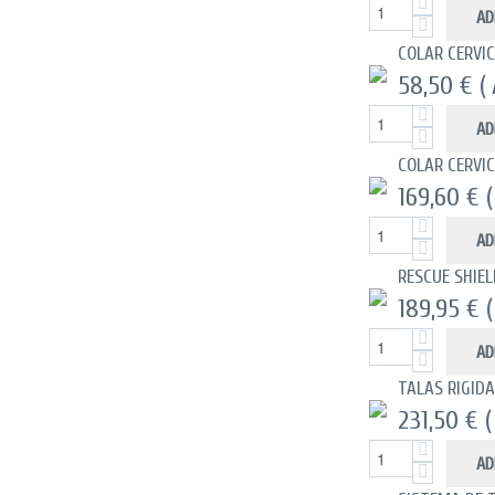
AD
COLAR CERVI
58,50 €
(
AD
COLAR CERVI
169,60 €
AD
RESCUE SHIE
189,95 €
AD
TALAS RIGIDA
231,50 €
(
AD