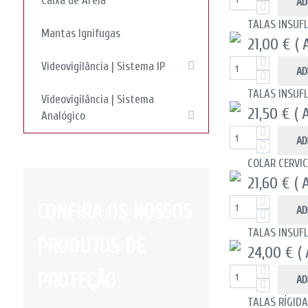
Caixa de Areia
AD
TALAS INSUF
Mantas Ignifugas
21,00 €
( 
Videovigilância | Sistema IP
AD
TALAS INSUF
Videovigilância | Sistema
21,50 €
( 
Analógico
AD
COLAR CERVIC
21,60 €
( 
CONFIRA OS NOSSOS
AD
TALAS INSUF
PRODUTOS DE
24,00 €
(
PROTEÇÃO
AD
TALAS RÍGIDA