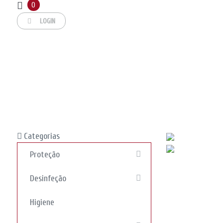
Usamos cookies no nosso site para melhorar o desempenho e experiê
0
Ler política de privacidade
.
LOGIN
Aceitar
Categorias
Proteção
Desinfeção
Higiene