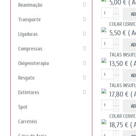
5,00 €
( 
Reanimação
AD
Transporte
COLAR CERVI
5,50 €
( 
Ligaduras
AD
Compressas
TALAS INSUF
13,50 €
( 
Oxigenoterapia
AD
Resgate
TALAS INSUF
Extintores
17,80 €
( 
AD
Spot
COLAR CERVI
Carreteis
18,75 €
( 