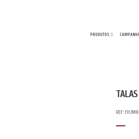
ncia. Ao continuar, declara aceitar todos os cookies.
PRODUTOS
CAMPANH
TALAS
REF: FHJM