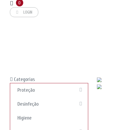
Usamos cookies no nosso site para melhorar o desempenho e experiê
0
Ler política de privacidade
.
LOGIN
Aceitar
Categorias
Proteção
Desinfeção
Higiene