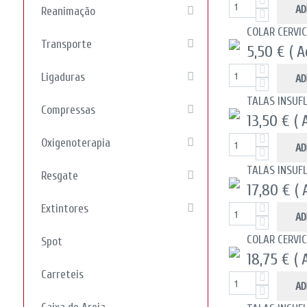
AD
Reanimação
COLAR CERVI
Transporte
5,50 €
( 
Ligaduras
AD
TALAS INSUF
Compressas
13,50 €
( 
Oxigenoterapia
AD
TALAS INSUF
Resgate
17,80 €
( 
Extintores
AD
COLAR CERVI
Spot
18,75 €
( 
Carreteis
AD