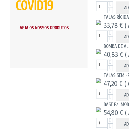
COVID19
AD
TALAS RÍGID
33,78 €
(
VEJA OS NOSSOS PRODUTOS
AD
BOMBA DE AL
40,83 €
(
AD
TALAS SEMI-R
47,20 €
(
AD
BASE P/ IMO
54,80 €
(
AD