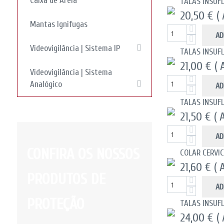
Caixa de Areia
TALAS INSUF
20,50 €
(
Mantas Ignifugas
AD
Videovigilância | Sistema IP
TALAS INSUF
21,00 €
( 
Videovigilância | Sistema
Analógico
AD
TALAS INSUF
21,50 €
( 
AD
CONFIRA OS NOSSOS
COLAR CERVIC
21,60 €
( 
PRODUTOS DE
AD
PROTEÇÃO
TALAS INSUF
24,00 €
(